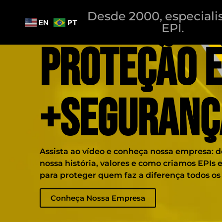
Desde 2000, especiali
EN
PT
EPI.
Proteção 
+Seguranç
Assista ao vídeo e conheça nossa empresa: 
nossa história, valores e como criamos EPIs
para proteger quem faz a diferença todos os 
Conheça Nossa Empresa