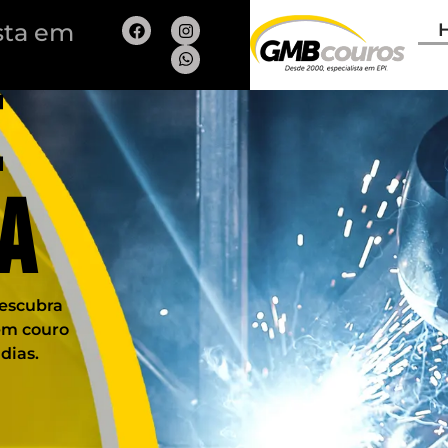
sta em
e
a
descubra
 em couro
dias.